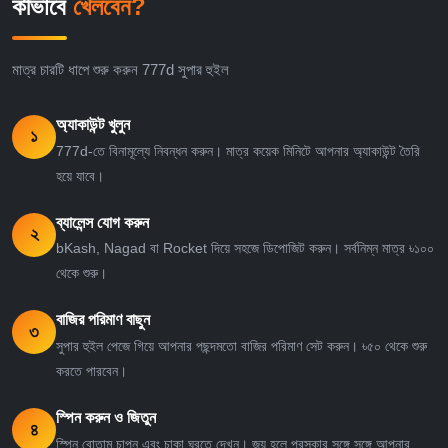
কীভাবে
খেলবেন?
মাত্র চারটি ধাপে শুরু করুন 777d সুপার হুইল
অ্যাকাউন্ট খুলুন
১
777d-তে বিনামূল্যে নিবন্ধন করুন। মাত্র কয়েক মিনিটে আপনার অ্যাকাউন্ট তৈরি
হয়ে যাবে।
ব্যালেন্স যোগ করুন
২
bKash, Nagad বা Rocket দিয়ে সহজে ডিপোজিট করুন। সর্বনিম্ন মাত্র ৳১০০
থেকে শুরু।
বাজির পরিমাণ বাছুন
৩
সুপার হুইল পেজে গিয়ে আপনার পছন্দমতো বাজির পরিমাণ সেট করুন। ৳৫০ থেকে শুরু
করতে পারবেন।
স্পিন করুন ও জিতুন
৪
স্পিন বোতাম চাপুন এবং চাকা ঘুরতে দেখুন। জয় হলে পুরস্কার সঙ্গে সঙ্গে আপনার