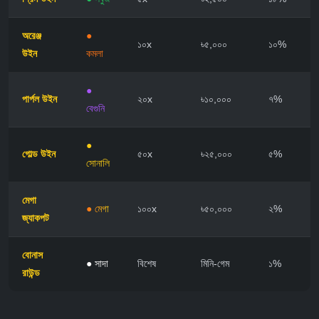
অরেঞ্জ
●
১০x
৳৫,০০০
১০%
উইন
কমলা
●
পার্পল উইন
২০x
৳১০,০০০
৭%
বেগুনি
●
গোল্ড উইন
৫০x
৳২৫,০০০
৫%
সোনালি
মেগা
● মেগা
১০০x
৳৫০,০০০
২%
জ্যাকপট
বোনাস
● সাদা
বিশেষ
মিনি-গেম
১%
রাউন্ড