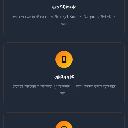
দ্রুত উইথড্রয়াল
জেতার পরে ১৫ মিনিট থেকে ২ ঘণ্টার মধ্যে bKash বা Nagad-এ টাকা পাঠানো
হয়।
মোবাইল ফার্স্ট
যেকোনো স্মার্টফোন বা ট্যাবলেটে পূর্ণ অভিজ্ঞতা — অ্যাপ ইনস্টল ছাড়াই ব্রাউজারে
চলে।