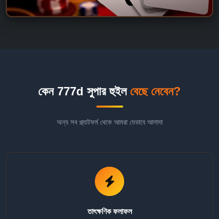
কেন 777d সুপার হুইল
বেছে নেবেন?
অন্য সব প্ল্যাটফর্ম থেকে আমরা যেভাবে আলাদা
তাৎক্ষণিক ফলাফল