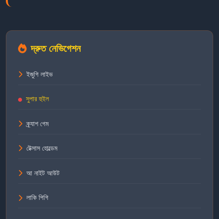
দ্রুত নেভিগেশন
ইজুগি লাইভ
সুপার হুইল
ক্র্যাশ গেম
টেক্সাস হোল্ডেম
আ নাইট আউট
লাকি পিগি