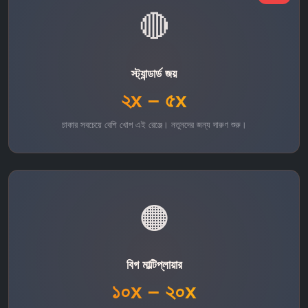
🔴
স্ট্যান্ডার্ড জয়
২x – ৫x
চাকার সবচেয়ে বেশি খোপ এই রেঞ্জে। নতুনদের জন্য দারুণ শুরু।
🟠
বিগ মাল্টিপ্লায়ার
১০x – ২০x