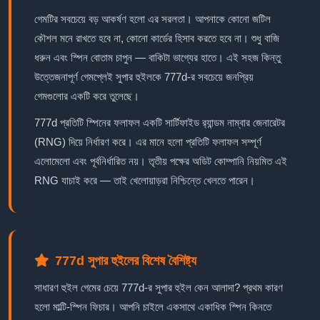
গেমটির সবচেয়ে বড় আকর্ষণ হলো এর সরলতা। আপনাকে কোনো জটিল
কৌশল মনে রাখতে হবে না, কোনো কার্ডের হিসাব করতে হবে না। শুধু বাজি
ধরুন এবং স্পিন বোতাম চাপুন — বাকিটা ভাগ্যের হাতে। এই সহজ কিন্তু
উত্তেজনাপূর্ণ গেমপ্লেই সুপার হুইলকে 777d-র সবচেয়ে জনপ্রিয়
গেমগুলোর একটি করে তুলেছে।
777d প্রতিটি স্পিনের ফলাফল একটি সার্টিফাইড র‍্যান্ডম নাম্বার জেনারেটর
(RNG) দিয়ে নির্ধারণ করে। এর মানে হলো প্রতিটি ফলাফল সম্পূর্ণ
এলোমেলো এবং পূর্বনির্ধারিত নয়। তৃতীয় পক্ষের অডিট কোম্পানি নিয়মিত এই
RNG যাচাই করে — তাই খেলোয়াড়রা নিশ্চিন্তে খেলতে পারেন।
777d সুপার হুইলের বিশেষ বৈশিষ্ট্য
সাধারণ হুইল গেমের চেয়ে 777d-র সুপার হুইল কেন আলাদা? প্রথম কারণ
হলো মাল্টি-স্পিন ফিচার। আপনি চাইলে একসাথে একাধিক স্পিন কিনতে