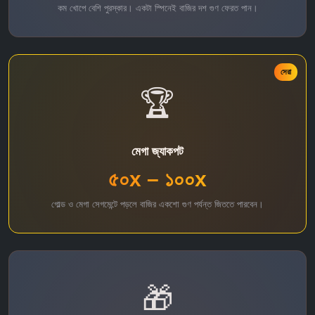
কম খোপে বেশি পুরস্কার। একটা স্পিনেই বাজির দশ গুণ ফেরত পান।
সেরা
🏆
মেগা জ্যাকপট
৫০x – ১০০x
গোল্ড ও মেগা সেগমেন্টে পড়লে বাজির একশো গুণ পর্যন্ত জিততে পারবেন।
🎁