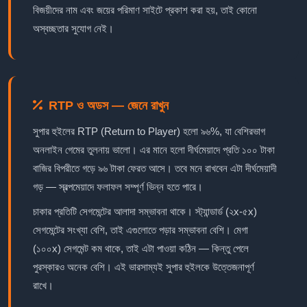
বিজয়ীদের নাম এবং জয়ের পরিমাণ সাইটে প্রকাশ করা হয়, তাই কোনো
অস্বচ্ছতার সুযোগ নেই।
RTP ও অডস — জেনে রাখুন
সুপার হুইলের RTP (Return to Player) হলো ৯৬%, যা বেশিরভাগ
অনলাইন গেমের তুলনায় ভালো। এর মানে হলো দীর্ঘমেয়াদে প্রতি ১০০ টাকা
বাজির বিপরীতে গড়ে ৯৬ টাকা ফেরত আসে। তবে মনে রাখবেন এটা দীর্ঘমেয়াদী
গড় — স্বল্পমেয়াদে ফলাফল সম্পূর্ণ ভিন্ন হতে পারে।
চাকার প্রতিটি সেগমেন্টের আলাদা সম্ভাবনা থাকে। স্ট্যান্ডার্ড (২x-৫x)
সেগমেন্টের সংখ্যা বেশি, তাই এগুলোতে পড়ার সম্ভাবনা বেশি। মেগা
(১০০x) সেগমেন্ট কম থাকে, তাই এটা পাওয়া কঠিন — কিন্তু পেলে
পুরস্কারও অনেক বেশি। এই ভারসাম্যই সুপার হুইলকে উত্তেজনাপূর্ণ
রাখে।