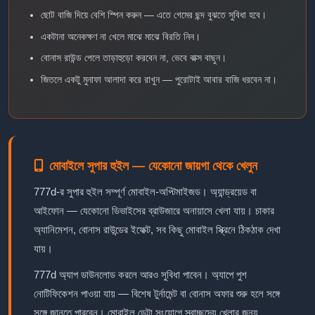
ছোট বাজি দিয়ে বেশি স্পিন করুন — এতে গেমের ছন্দ বুঝতে সুবিধা হবে।
একটানা অনেকক্ষণ না খেলে মাঝে মাঝে বিরতি নিন।
বোনাস রাউন্ড পেলে তাড়াহুড়ো করবেন না, ভেবে বাক্স বাছুন।
জিতলে একটু মুনাফা আলাদা করে রাখুন — পুরোটাই আবার বাজি ধরবেন না।
মোবাইলে সুপার হুইল — যেকোনো জায়গা থেকে খেলুন
777d-র সুপার হুইল সম্পূর্ণ মোবাইল-অপ্টিমাইজড। অ্যান্ড্রয়েড বা
আইফোন — যেকোনো ডিভাইসের ব্রাউজারে অনায়াসে খেলা যায়। চাকার
অ্যানিমেশন, বোনাস রাউন্ডের ইফেক্ট, সব কিছু মোবাইল স্ক্রিনে ঠিকঠাক দেখা
যায়।
777d অ্যাপ ডাউনলোড করলে আরও সুবিধা পাবেন। অ্যাপে পুশ
নোটিফিকেশন পাওয়া যায় — বিশেষ টুর্নামেন্ট বা বোনাস অফার শুরু হলে সঙ্গে
সঙ্গে জানতে পারবেন। মোবাইল ডেটা সংযোগে স্বাচ্ছন্দ্যে খেলার জন্য