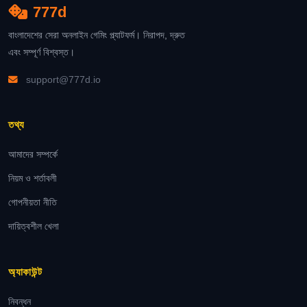
777d
বাংলাদেশের সেরা অনলাইন গেমিং প্ল্যাটফর্ম। নিরাপদ, দ্রুত
এবং সম্পূর্ণ বিশ্বস্ত।
support@777d.io
তথ্য
আমাদের সম্পর্কে
নিয়ম ও শর্তাবলী
গোপনীয়তা নীতি
দায়িত্বশীল খেলা
অ্যাকাউন্ট
নিবন্ধন