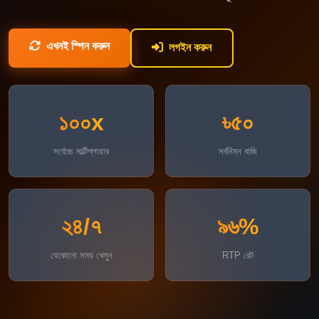
এখনই স্পিন করুন
লগইন করুন
১০০x
৳৫০
সর্বোচ্চ মাল্টিপ্লায়ার
সর্বনিম্ন বাজি
২৪/৭
৯৬%
যেকোনো সময় খেলুন
RTP রেট