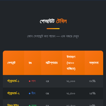
পেআউট
টেবিল
কোন সেগমেন্টে কত পাবেন — এক নজরে দেখুন
উদাহরণ
সেগমেন্ট
রঙ
মাল্টিপ্লায়ার
(৳৫০০
সম্ভাবনা
বাজিতে)
স্ট্যান্ডার্ড-১
● লাল
২x
৳১,০০০
৩২%
স্ট্যান্ডার্ড-২
● নীল
৩x
৳১,৫০০
২৫%
গ্রিন উইন
● সবুজ
৫x
৳২,৫০০
১৮%