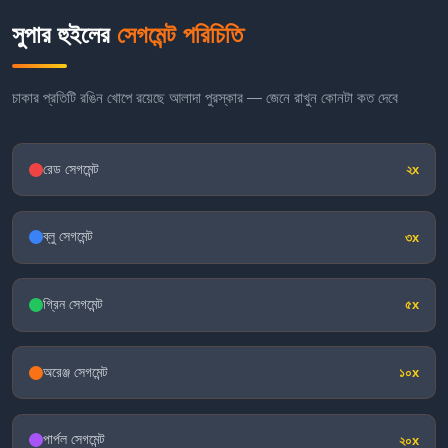
সুপার হুইলের
সেগমেন্ট পরিচিতি
চাকার প্রতিটি রঙিন খোপে রয়েছে আলাদা পুরস্কার — জেনে রাখুন কোনটা কত দেবে
রেড সেগমেন্ট
২x
ব্লু সেগমেন্ট
৩x
গ্রিন সেগমেন্ট
৫x
অরেঞ্জ সেগমেন্ট
১০x
পার্পল সেগমেন্ট
২০x