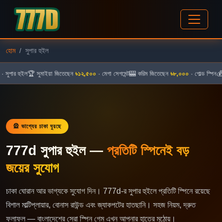
হোম
সুপার হুইল
সুপার হুইল
🏆 সুমাইয়া জিতেছেন
৳১২,৫০০
· মেগা সেগমেন্ট
🎰 করিম জিতেছেন
৳৮,০০০
· গোল্ড স্পিন
💰 ন
🎡 ভাগ্যের চাকা ঘুরছে
777d সুপার হুইল —
প্রতিটি স্পিনেই বড়
জয়ের সুযোগ
চাকা ঘোরান আর ভাগ্যকে সুযোগ দিন। 777d-র সুপার হুইলে প্রতিটি স্পিনে রয়েছে
বিশাল মাল্টিপ্লায়ার, বোনাস রাউন্ড এবং জ্যাকপটের হাতছানি। সহজ নিয়ম, দ্রুত
ফলাফল — বাংলাদেশের সেরা স্পিন গেম এখন আপনার হাতের মুঠোয়।