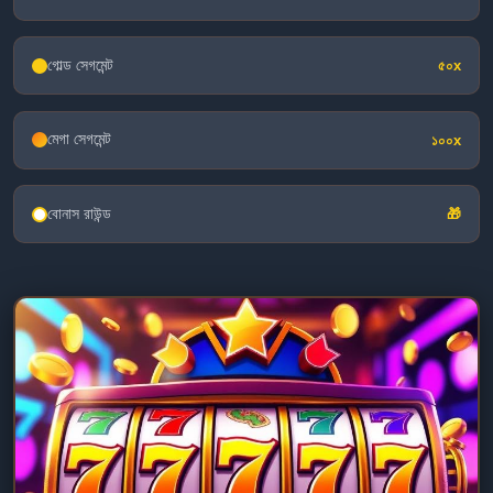
গোল্ড সেগমেন্ট
৫০x
মেগা সেগমেন্ট
১০০x
বোনাস রাউন্ড
🎁